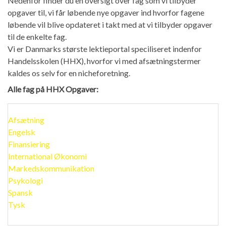
Nedenfor finder du en oversigt over fag som vi tilbyder
opgaver til, vi får løbende nye opgaver ind hvorfor fagene
løbende vil blive opdateret i takt med at vi tilbyder opgaver
til de enkelte fag.
Vi er Danmarks største lektieportal speciliseret indenfor
Handelsskolen (HHX), hvorfor vi med afsætningstermer
kaldes os selv for en nicheforetning.
Alle fag på HHX Opgaver:
Afsætning
Engelsk
Finansiering
International Økonomi
Markedskommunikation
Psykologi
Spansk
Tysk