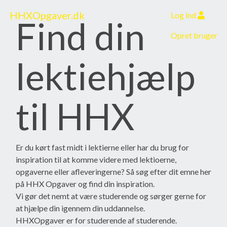
HHXOpgaver.dk
(curre
Log ind
Find din
(cu
Opret bruger
lektiehjælp
til HHX
Er du kørt fast midt i lektierne eller har du brug for
inspiration til at komme videre med lektioerne,
opgaverne eller afleveringerne? Så søg efter dit emne her
på HHX Opgaver og find din inspiration.
Vi gør det nemt at være studerende og sørger gerne for
at hjælpe din igennem din uddannelse.
HHXOpgaver er for studerende af studerende.