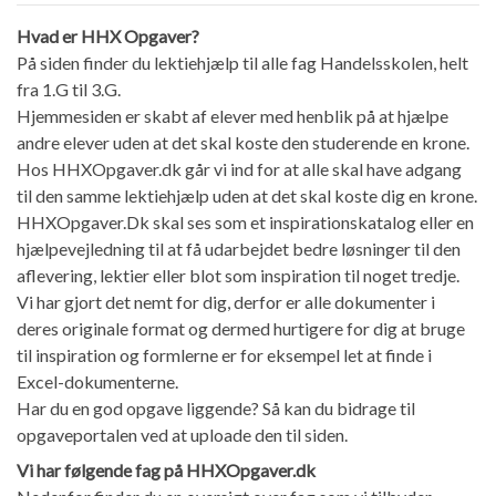
Hvad er HHX Opgaver?
På siden finder du lektiehjælp til alle fag Handelsskolen, helt
fra 1.G til 3.G.
Hjemmesiden er skabt af elever med henblik på at hjælpe
andre elever uden at det skal koste den studerende en krone.
Hos HHXOpgaver.dk går vi ind for at alle skal have adgang
til den samme lektiehjælp uden at det skal koste dig en krone.
HHXOpgaver.Dk skal ses som et inspirationskatalog eller en
hjælpevejledning til at få udarbejdet bedre løsninger til den
aflevering, lektier eller blot som inspiration til noget tredje.
Vi har gjort det nemt for dig, derfor er alle dokumenter i
deres originale format og dermed hurtigere for dig at bruge
til inspiration og formlerne er for eksempel let at finde i
Excel-dokumenterne.
Har du en god opgave liggende? Så kan du bidrage til
opgaveportalen ved at uploade den til siden.
Vi har følgende fag på HHXOpgaver.dk